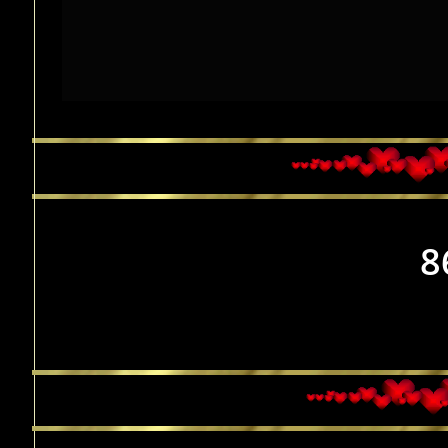
Czar
8